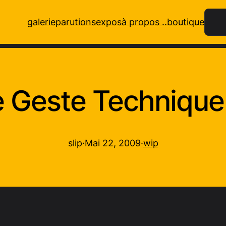
Rech
galerie
parutions
expos
à propos ..
boutique
e Geste Technique
slip
·
Mai 22, 2009
·
wip