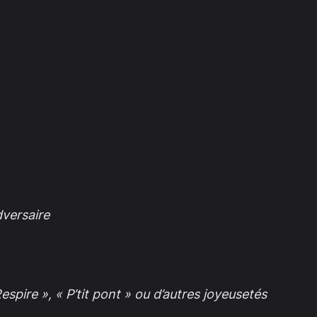
dversaire
espire », « P’tit pont » ou d’autres joyeusetés