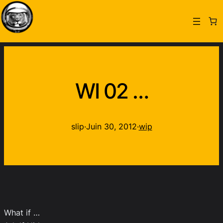
WI 02 …
slip
·
Juin 30, 2012
·
wip
What if …