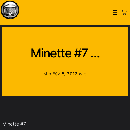
Minette #7 …
slip
·
Fév 6, 2012
·
wip
Minette #7