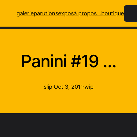
Rech
galerie
parutions
expos
à propos ..
boutique
Panini #19 …
slip
·
Oct 3, 2011
·
wip