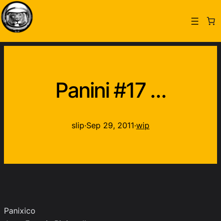
Panini #17 …
slip
·
Sep 29, 2011
·
wip
Panixico