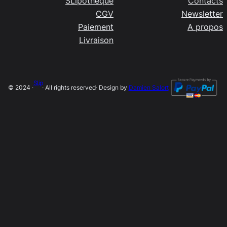
SLipothèque
Contacts
CGV
Newsletter
Paiement
A propos
Livraison
SLip
© 2024 ·
· All rights reserved
· Design by
Damien Salort