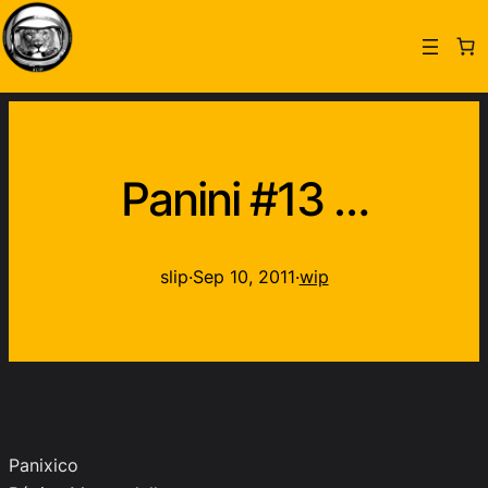
Panini #13 …
slip
·
Sep 10, 2011
·
wip
Panixico