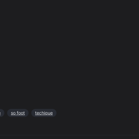
e
so foot
techique