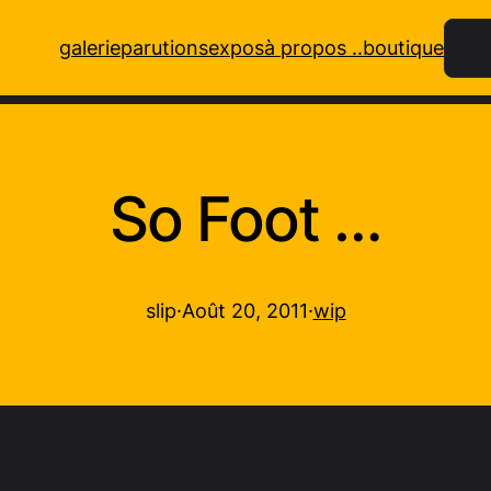
Rech
galerie
parutions
expos
à propos ..
boutique
So Foot …
slip
·
Août 20, 2011
·
wip