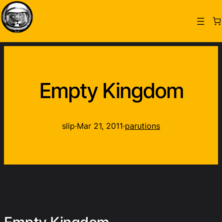
Empty Kingdom
slip
·
Mar 21, 2011
·
parutions