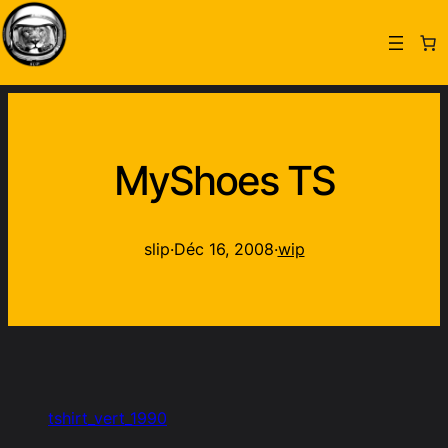
MyShoes TS
slip
·
Déc 16, 2008
·
wip
tshirt_vert_1990