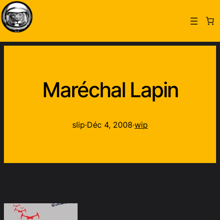
Maréchal Lapin
slip
·
Déc 4, 2008
·
wip