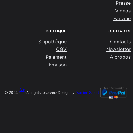
Presse
Videos
Fanzine
BOUTIQUE
CONTACTS
SLipothèque
Contacts
CGV
Newsletter
Paiement
A propos
Livraison
SLip
© 2024 ·
· All rights reserved
· Design by
Damien Salort