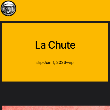
La Chute
slip
·
Juin 1, 2026
·
wip