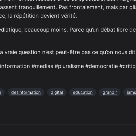
s passent tranquillement. Pas frontalement, mais par g
ce, la répétition devient vérité.
édiatique, beaucoup moins. Parce qu’un débat libre d
 La vraie question n’est peut-être pas ce qu’on nous di
esinformation #medias #pluralisme #democratie #criti
e
desinformation
digital
education
grandir
iams