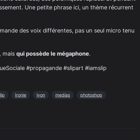
lissement. Une petite phrase ici, un thème récurrent
emande des voix différentes, pas un seul micro tenu
t, mais
qui possède le mégaphone
.
queSociale #propagande #slipart #iamslip
lip
Ironie
lyon
medias
photoshop