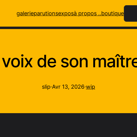
Rech
galerie
parutions
expos
à propos ..
boutique
 voix de son maîtr
slip
·
Avr 13, 2026
·
wip