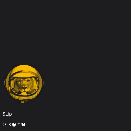
SLip
Instagram
Threads
Facebook
X
Bluesky