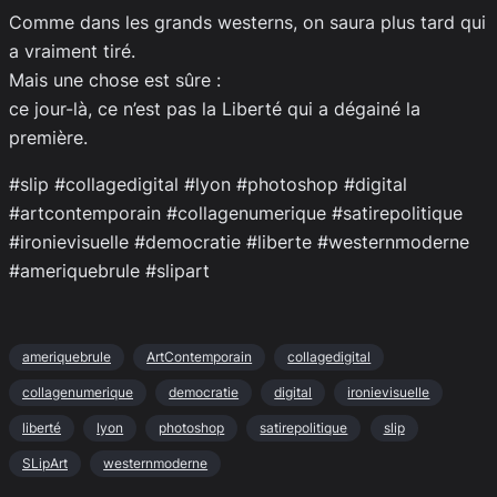
Comme dans les grands westerns, on saura plus tard qui
a vraiment tiré.
Mais une chose est sûre :
ce jour-là, ce n’est pas la Liberté qui a dégainé la
première.
#slip #collagedigital #lyon #photoshop #digital
#artcontemporain #collagenumerique #satirepolitique
#ironievisuelle #democratie #liberte #westernmoderne
#ameriquebrule #slipart
ameriquebrule
ArtContemporain
collagedigital
collagenumerique
democratie
digital
ironievisuelle
liberté
lyon
photoshop
satirepolitique
slip
SLipArt
westernmoderne