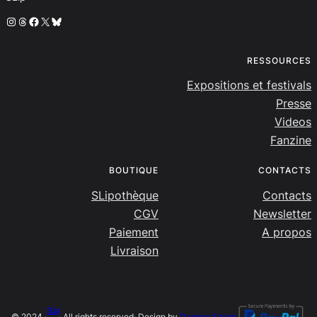
Instagram
Threads
Facebook
X
Bluesky
RESSOURCES
Expositions et festivals
Presse
Videos
Fanzine
BOUTIQUE
CONTACTS
SLipothèque
Contacts
CGV
Newsletter
Paiement
A propos
Livraison
SLip
© 2024 ·
· All rights reserved
· Design by
Damien Salort