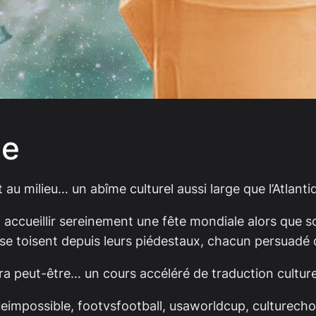
le
Et au milieu… un abîme culturel aussi large que l’Atlant
accueillir sereinement une fête mondiale alors que s
e toisent depuis leurs piédestaux, chacun persuadé d
ra peut-être… un cours accéléré de traduction cultur
gueimpossible, footvsfootball, usaworldcup, culturechoc