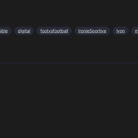
ible
digital
footvsfootball
IronieSportive
lyon
m