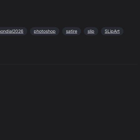
ondial2026
photoshop
satire
slip
SLipArt