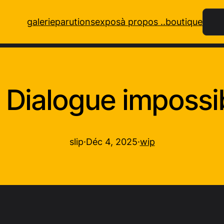
Rech
galerie
parutions
expos
à propos ..
boutique
Dialogue impossi
slip
·
Déc 4, 2025
·
wip