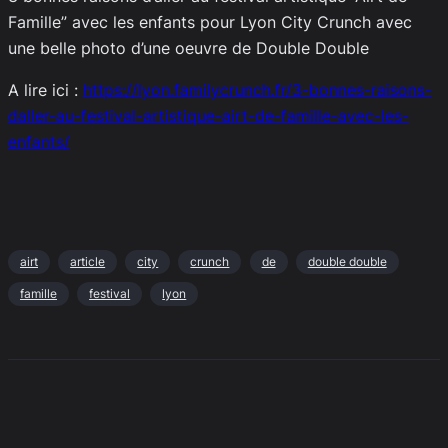
Famille” avec les enfants pour Lyon City Crunch avec
une belle photo d’une oeuvre de Double Double
A lire ici :
https://lyon.familycrunch.fr/3-bonnes-raisons-
daller-au-festival-artistique-airt-de-famille-avec-les-
enfants/
airt
article
city
crunch
de
double double
famille
festival
lyon