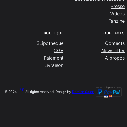
Presse
Videos
Fanzine
BOUTIQUE
CONTACTS
SLipothèque
Contacts
CGV
Newsletter
Paiement
A propos
Livraison
SLip
© 2024 ·
· All rights reserved
· Design by
Damien Salort