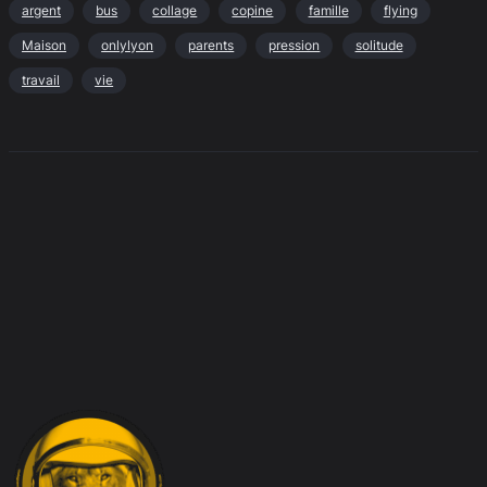
argent
bus
collage
copine
famille
flying
Maison
onlylyon
parents
pression
solitude
travail
vie