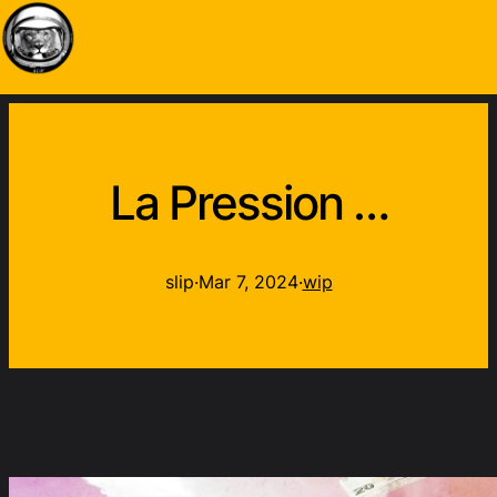
La Pression …
slip
·
Mar 7, 2024
·
wip