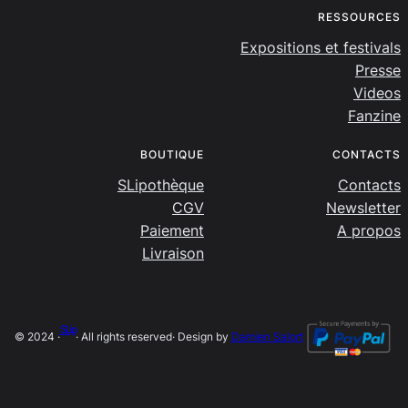
RESSOURCES
Expositions et festivals
Presse
Videos
Fanzine
BOUTIQUE
CONTACTS
SLipothèque
Contacts
CGV
Newsletter
Paiement
A propos
Livraison
SLip
© 2024 ·
· All rights reserved
· Design by
Damien Salort