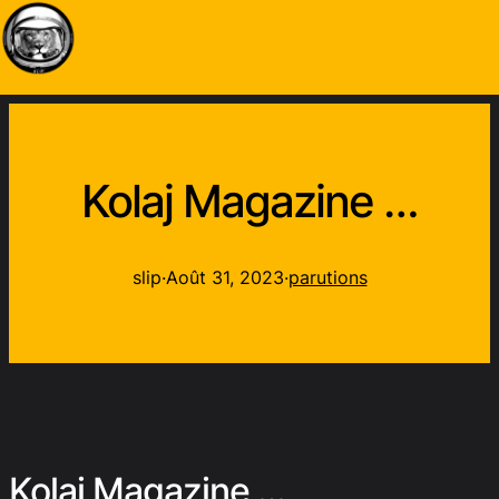
Kolaj Magazine …
slip
·
Août 31, 2023
·
parutions
Kolaj Magazine …