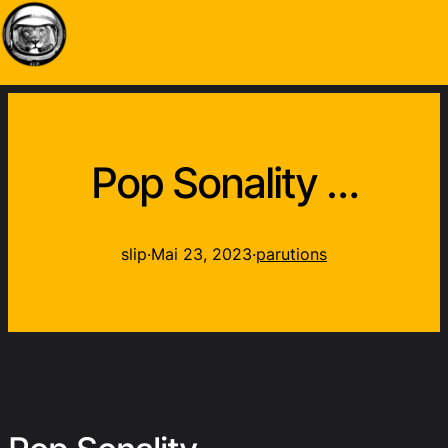
Pop Sonality …
slip
·
Mai 23, 2023
·
parutions