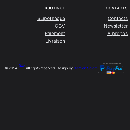
BOUTIQUE
CONTACTS
SLipothèque
Contacts
CGV
Newsletter
Paiement
A propos
Livraison
SLip
© 2024 ·
· All rights reserved
· Design by
Damien Salort