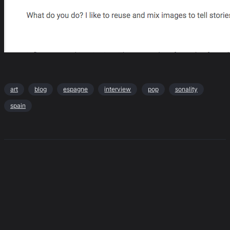
art
blog
espagne
interview
pop
sonality
spain