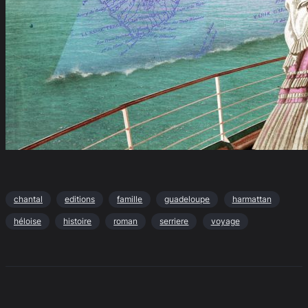
chantal
editions
famille
guadeloupe
harmattan
héloise
histoire
roman
serriere
voyage