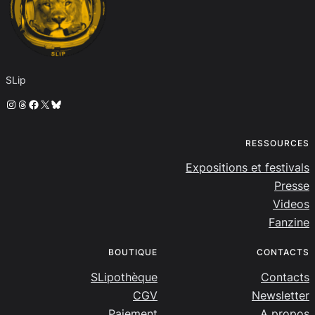
SLip
Instagram
Threads
Facebook
X
Bluesky
RESSOURCES
Expositions et festivals
Presse
Videos
Fanzine
BOUTIQUE
CONTACTS
SLipothèque
Contacts
CGV
Newsletter
Paiement
A propos