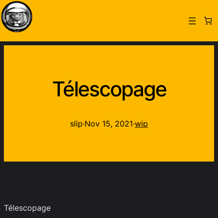
Télescopage
slip
·
Nov 15, 2021
·
wip
Télescopage