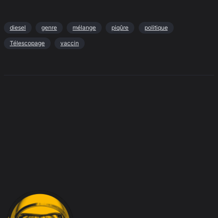
diesel
genre
mélange
piqûre
politique
Télescopage
vaccin