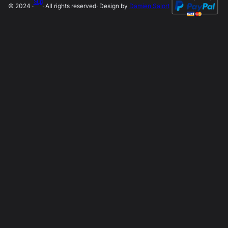
SLip
© 2024 ·
· All rights reserved
· Design by
Damien Salort