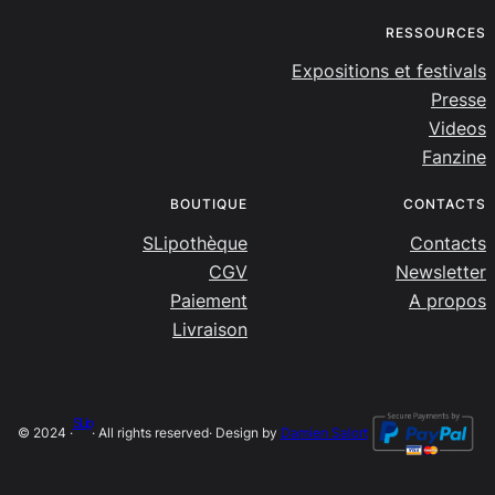
RESSOURCES
Expositions et festivals
Presse
Videos
Fanzine
BOUTIQUE
CONTACTS
SLipothèque
Contacts
CGV
Newsletter
Paiement
A propos
Livraison
SLip
© 2024 ·
· All rights reserved
· Design by
Damien Salort