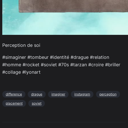
Perception de soi
#simaginer #tombeur #identité #drague #relation
#homme #rocket #soviet #70s #tarzan #croire #briller
#collage #lyonart
difference
drague
imaginer
instagram
perception
placement
soviet