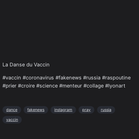
La Danse du Vaccin
#vaccin #coronavirus #fakenews #russia #raspoutine
#prier #croire #science #menteur #collage #lyonart
dance
fakenews
instagram
pray
russia
vaccin