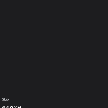
SLip
Instagram
Threads
Facebook
X
Bluesky