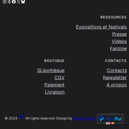
Instagram
Threads
Facebook
X
Bluesky
RESSOURCES
Expositions et festivals
Presse
Videos
Fanzine
BOUTIQUE
CONTACTS
SLipothèque
Contacts
CGV
Newsletter
Paiement
A propos
Livraison
SLip
© 2024 ·
· All rights reserved
· Design by
Damien Salort