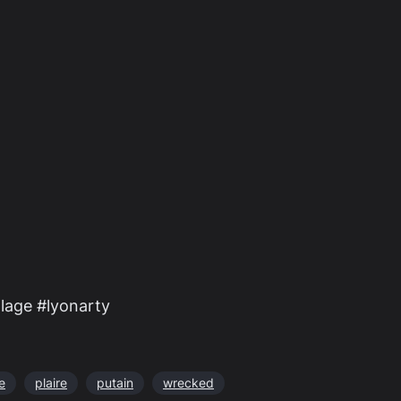
lage #lyonarty
e
plaire
putain
wrecked