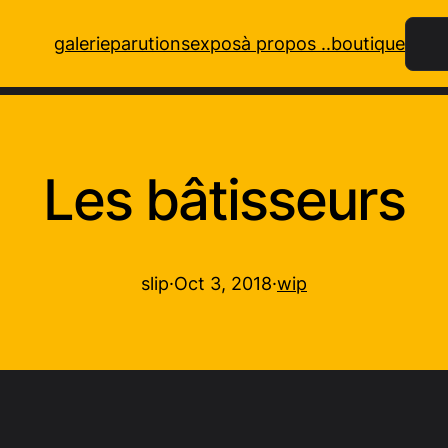
Rech
galerie
parutions
expos
à propos ..
boutique
Les bâtisseurs
slip
·
Oct 3, 2018
·
wip