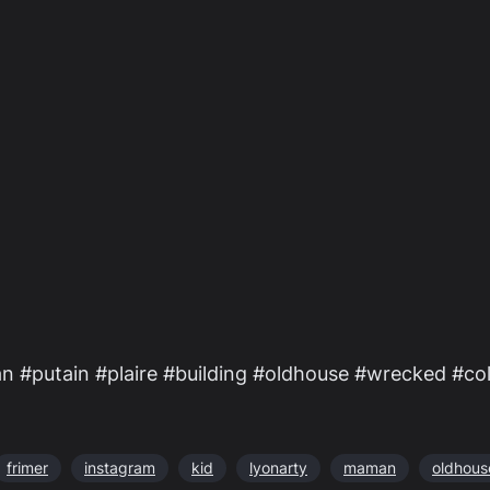
 #putain #plaire #building #oldhouse #wrecked #col
frimer
instagram
kid
lyonarty
maman
oldhous