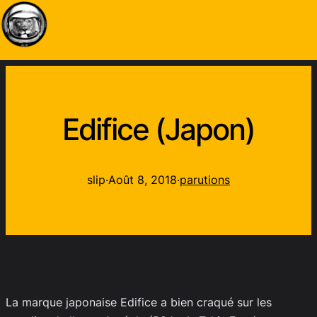
Edifice (Japon)
slip
·
Août 8, 2018
·
parutions
La marque japonaise Edifice a bien craqué sur les