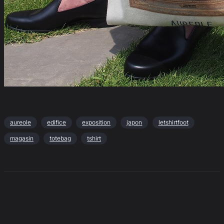
aureole
edifice
exposition
japon
letshirtfoot
magasin
totebag
tshirt