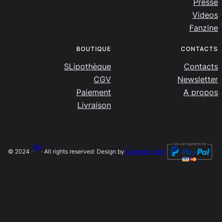
Presse
Videos
Fanzine
BOUTIQUE
CONTACTS
SLipothèque
Contacts
CGV
Newsletter
Paiement
A propos
Livraison
SLip
© 2024 ·
· All rights reserved
· Design by
Damien Salort