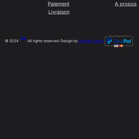
Paiement
A propos
Livraison
SLip
© 2024 ·
· All rights reserved
· Design by
Damien Salort