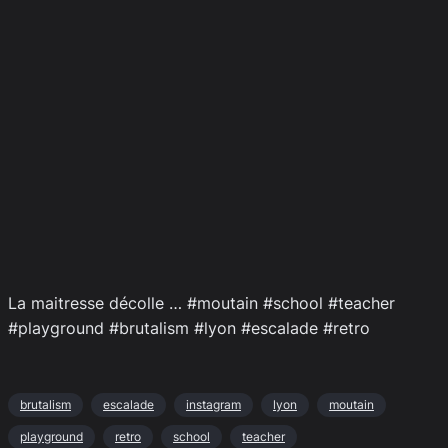
La maitresse décolle … #moutain #school #teacher
#playground #brutalism #lyon #escalade #retro
brutalism
escalade
instagram
lyon
moutain
playground
retro
school
teacher