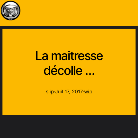
La maitresse
décolle …
slip
·
Juil 17, 2017
·
wip