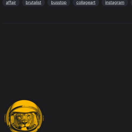
affair
brutalist
busstop
collageart
instagram