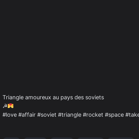
Triangle amoureux au pays des soviets
☭
#love #affair #soviet #triangle #rocket #space #tak