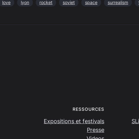
love
lyon
rocket
soviet
space
surrealism
RESSOURCES
Expositions et festivals
SL
Presse
Videos