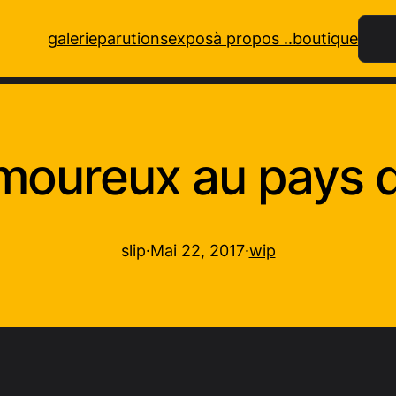
Rech
galerie
parutions
expos
à propos ..
boutique
amoureux au pays d
slip
·
Mai 22, 2017
·
wip