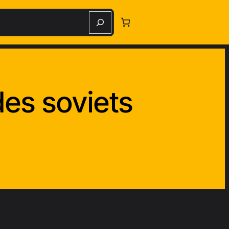
erche
es soviets