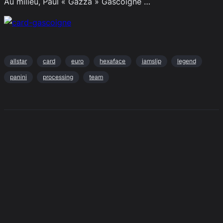
Au milieu, Paul « Gazza » Gascoigne …
allstar
card
euro
hexaface
iamslip
legend
panini
processing
team