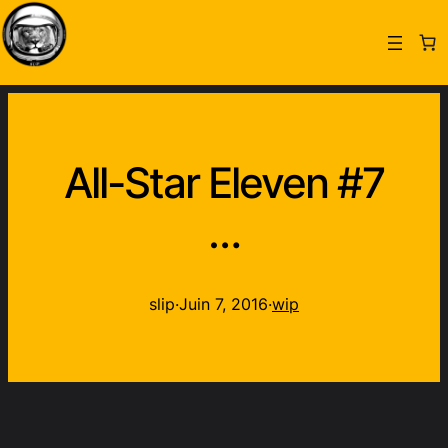
All-Star Eleven #7
…
slip
·
Juin 7, 2016
·
wip