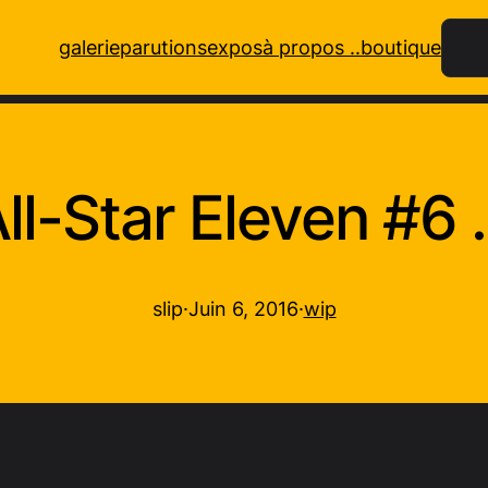
Rech
galerie
parutions
expos
à propos ..
boutique
ll-Star Eleven #6
slip
·
Juin 6, 2016
·
wip