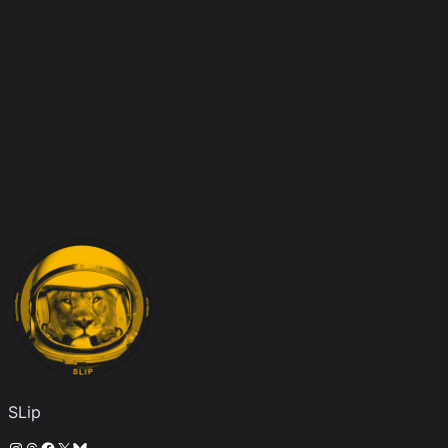
SLip
Instagram
Threads
Facebook
X
Bluesky