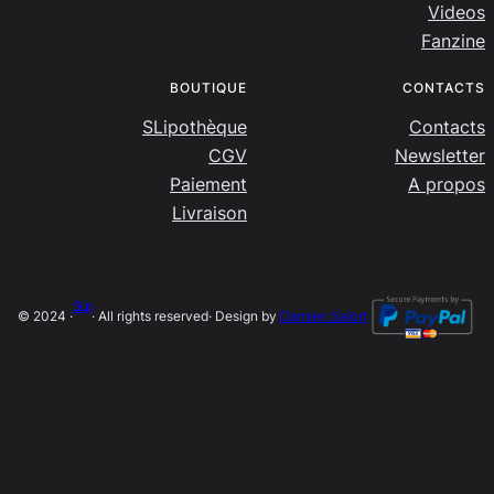
Videos
Fanzine
BOUTIQUE
CONTACTS
SLipothèque
Contacts
CGV
Newsletter
Paiement
A propos
Livraison
SLip
© 2024 ·
· All rights reserved
· Design by
Damien Salort