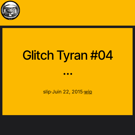
Glitch Tyran #04
…
slip
·
Juin 22, 2015
·
wip