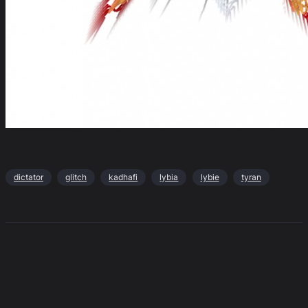
dictator
glitch
kadhafi
lybia
lybie
tyran