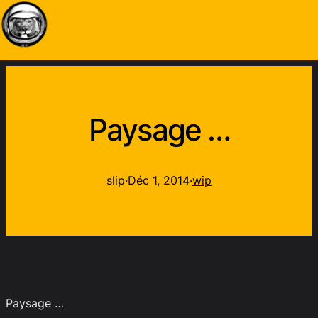
Paysage …
slip
·
Déc 1, 2014
·
wip
Paysage …