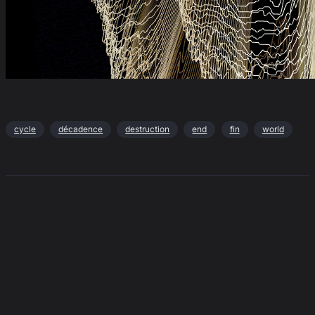
cycle
décadence
destruction
end
fin
world