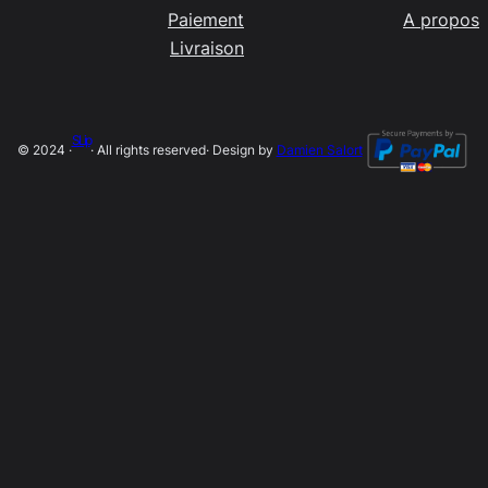
Paiement
A propos
Livraison
SLip
© 2024 ·
· All rights reserved
· Design by
Damien Salort