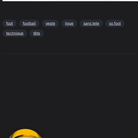
foot
football
geste
ligue
sans tete
so foot
technique
tête