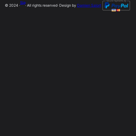
SLip
© 2024 ·
· All rights reserved
· Design by
Damien Salort