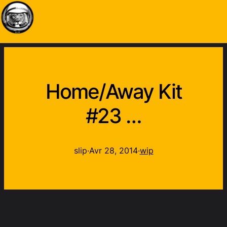
Home/Away Kit
#23 …
slip
·
Avr 28, 2014
·
wip