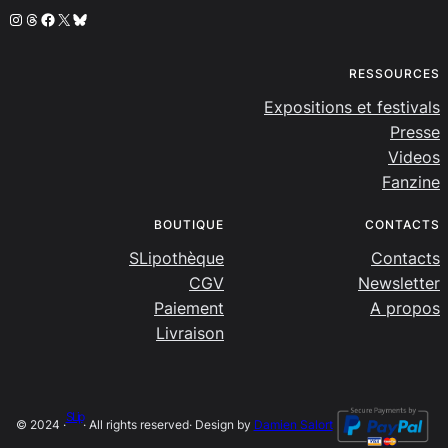
Instagram
Threads
Facebook
X
Bluesky
RESSOURCES
Expositions et festivals
Presse
Videos
Fanzine
BOUTIQUE
CONTACTS
SLipothèque
Contacts
CGV
Newsletter
Paiement
A propos
Livraison
SLip
© 2024 ·
· All rights reserved
· Design by
Damien Salort