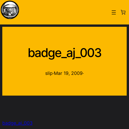
badge_aj_003
slip
·
Mar 19, 2009
·
badge_aj_003