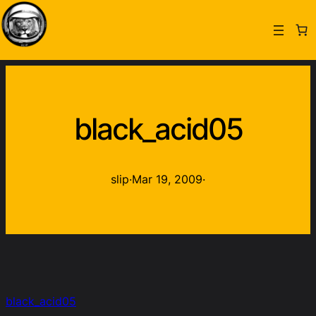
black_acid05
slip
·
Mar 19, 2009
·
black_acid05