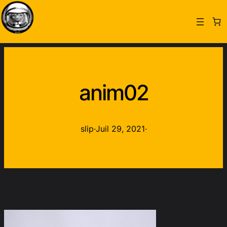
anim02
slip
·
Juil 29, 2021
·