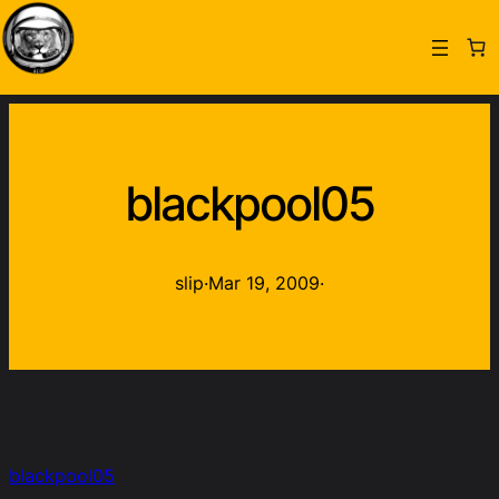
blackpool05
slip
·
Mar 19, 2009
·
blackpool05