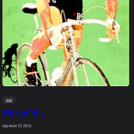
wip
Winner 14 …
slip
·
Août 27, 2012