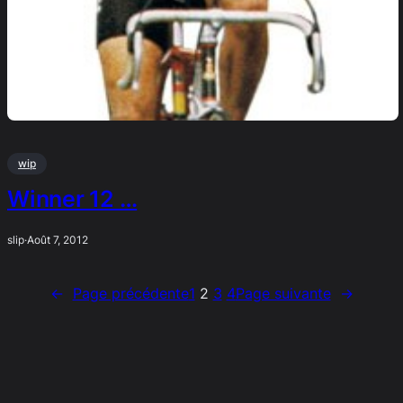
wip
Winner 12 …
slip
·
Août 7, 2012
←
Page précédente
1
2
3
4
Page suivante
→