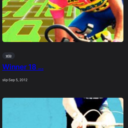
wip
Winner 18 …
slip
·
Sep 5, 2012