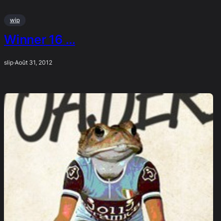
wip
Winner 16 …
slip
·
Août 31, 2012