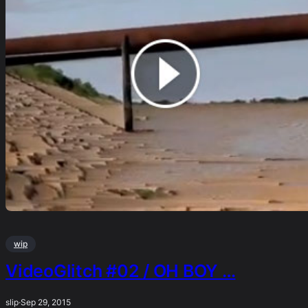
wip
VideoGlitch #02 / OH BOY …
slip
·
Sep 29, 2015