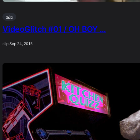
wip
VideoGlitch #01 / OH BOY …
slip
·
Sep 24, 2015