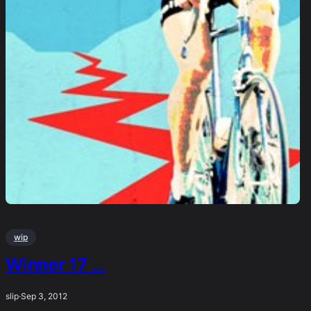
wip
Winner 17 …
slip
·
Sep 3, 2012