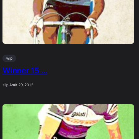
wip
Winner 15 …
slip
·
Août 29, 2012