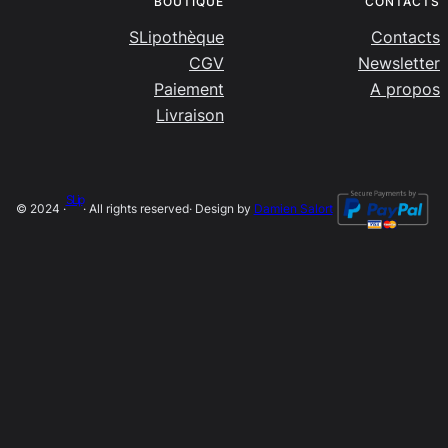
BOUTIQUE
CONTACTS
SLipothèque
Contacts
CGV
Newsletter
Paiement
A propos
Livraison
SLip
© 2024 ·
· All rights reserved
· Design by
Damien Salort