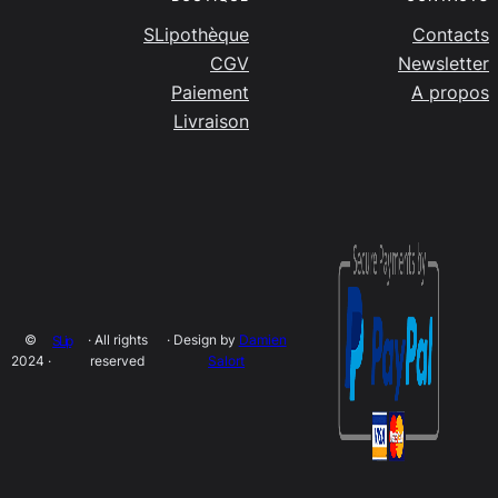
SLipothèque
Contacts
CGV
Newsletter
Paiement
A propos
Livraison
©
· All rights
· Design by
Damien
SLip
2024 ·
reserved
Salort