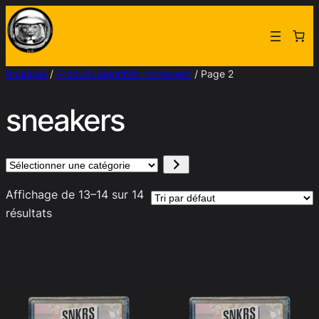
Aller
au
contenu
Boutique
/
Produits identifiés “sneakers”
/ Page 2
sneakers
Sélectionner
une
Affichage de 13–14 sur 14
catégorie
résultats