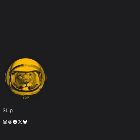
SLip
Instagram
Threads
Facebook
X
Bluesky