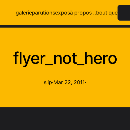
Rech
galerie
parutions
expos
à propos ..
boutique
flyer_not_hero
slip
·
Mar 22, 2011
·