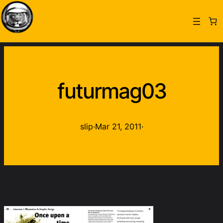
futurmag03
slip
·
Mar 21, 2011
·